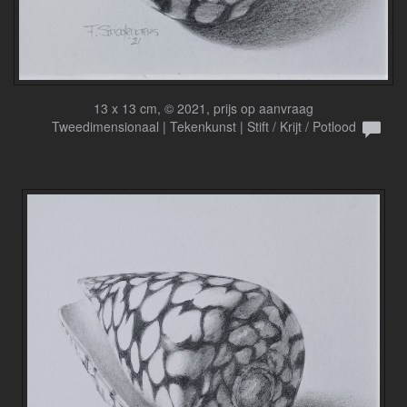
13 x 13 cm, © 2021, prijs op aanvraag
Tweedimensionaal | Tekenkunst | Stift / Krijt / Potlood