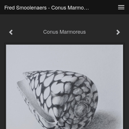
Fred Smoolenaers - Conus Marmoreus
Tog
navi
Conus Marmoreus